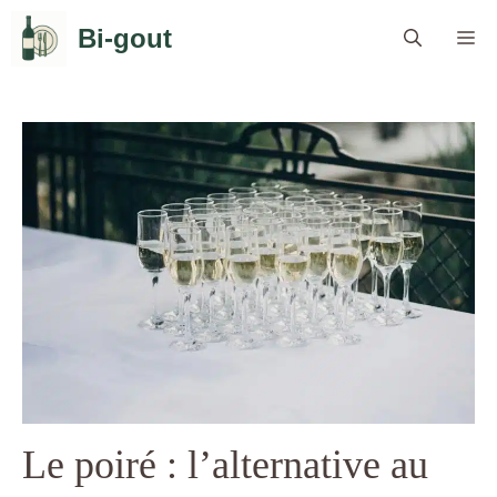
Aller
Bi-gout
Me
au
contenu
Le poiré : l’alternative au