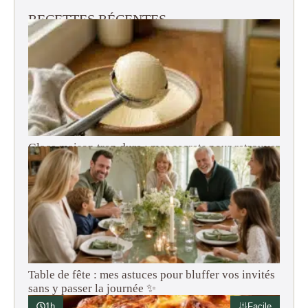
RECETTES RÉCENTES
Glace maison trop dure : mes secrets pour retrouver
une texture onctueuse (adieu le bloc de béton !)
Table de fête : mes astuces pour bluffer vos invités
sans y passer la journée ✨
1h
Facile