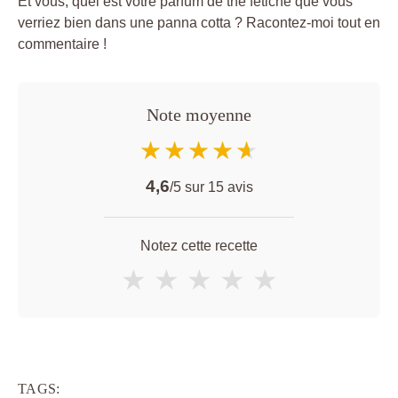
Et vous, quel est votre parfum de thé fétiche que vous
verriez bien dans une panna cotta ? Racontez-moi tout en
commentaire !
Note moyenne
★★★★★
★★★★★
4,6
/5 sur
15
avis
Notez cette recette
★
★
★
★
★
TAGS: