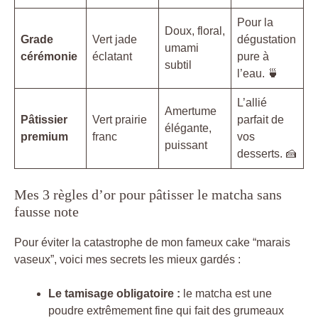
Pour la
Doux, floral,
Grade
Vert jade
dégustation
umami
cérémonie
éclatant
pure à
subtil
l’eau. 🍵
L’allié
Amertume
Pâtissier
Vert prairie
parfait de
élégante,
premium
franc
vos
puissant
desserts. 🍰
Mes 3 règles d’or pour pâtisser le matcha sans
fausse note
Pour éviter la catastrophe de mon fameux cake “marais
vaseux”, voici mes secrets les mieux gardés :
Le tamisage obligatoire :
le matcha est une
poudre extrêmement fine qui fait des grumeaux