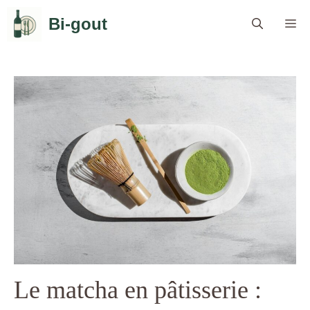
Aller
Bi-gout
Me
au
contenu
Le matcha en pâtisserie :