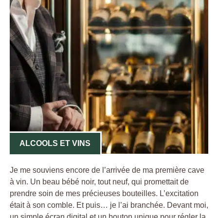
ALCOOLS ET VINS
Je me souviens encore de l’arrivée de ma première cave
à vin. Un beau bébé noir, tout neuf, qui promettait de
prendre soin de mes précieuses bouteilles. L’excitation
était à son comble. Et puis… je l’ai branchée. Devant moi,
un simple écran digital et un bouton unique pour régler la