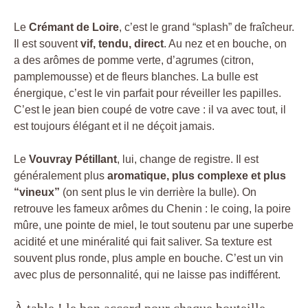
Le
Crémant de Loire
, c’est le grand “splash” de fraîcheur.
Il est souvent
vif, tendu, direct
. Au nez et en bouche, on
a des arômes de pomme verte, d’agrumes (citron,
pamplemousse) et de fleurs blanches. La bulle est
énergique, c’est le vin parfait pour réveiller les papilles.
C’est le jean bien coupé de votre cave : il va avec tout, il
est toujours élégant et il ne déçoit jamais.
Le
Vouvray Pétillant
, lui, change de registre. Il est
généralement plus
aromatique, plus complexe et plus
“vineux”
(on sent plus le vin derrière la bulle). On
retrouve les fameux arômes du Chenin : le coing, la poire
mûre, une pointe de miel, le tout soutenu par une superbe
acidité et une minéralité qui fait saliver. Sa texture est
souvent plus ronde, plus ample en bouche. C’est un vin
avec plus de personnalité, qui ne laisse pas indifférent.
À table ! le bon accord pour chaque bouteille