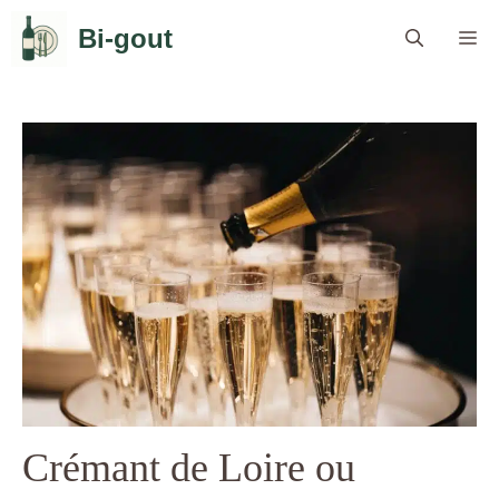
Aller
Bi-gout
Me
au
contenu
Crémant de Loire ou