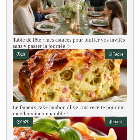
Table de fête : mes astuces pour bluffer vos invités
sans y passer la journée ✨
1h
Facile
Le fameux cake jambon olive : ma recette pour un
moelleux incomparable !
1h20
Facile