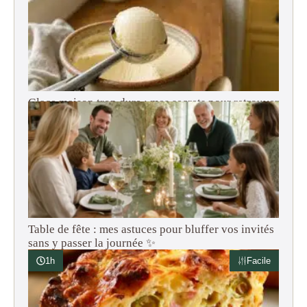
Glace maison trop dure : mes secrets pour retrouver
une texture onctueuse (adieu le bloc de béton !)
Table de fête : mes astuces pour bluffer vos invités
sans y passer la journée ✨
1h
Facile