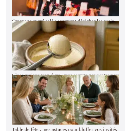
Craquage sucré salé : comment dénicher les vrais
snacks américains en France ?
Glace maison trop dure : mes secrets pour retrouver
une texture onctueuse (adieu le bloc de béton !)
Table de fête : mes astuces pour bluffer vos invités