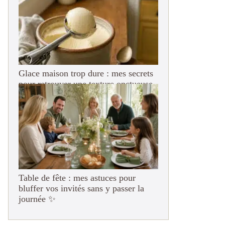
Glace maison trop dure : mes secrets
pour retrouver une texture onctueuse
(adieu le bloc de béton !)
Table de fête : mes astuces pour
bluffer vos invités sans y passer la
journée ✨