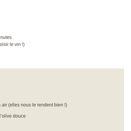
inutes
sir le vin !)
ir (elles nous le rendent bien !)
d’olive douce