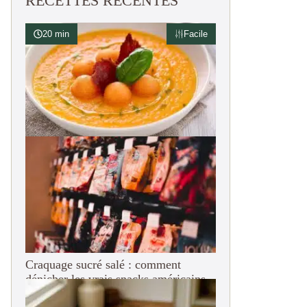
RECETTES RÉCENTES
20 min
Facile
Soupe de melon glacée au basilic
Craquage sucré salé : comment
dénicher les vrais snacks américains
en France ?