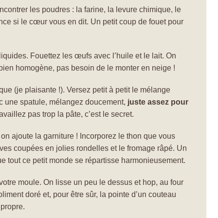
ncontrer les poudres : la farine, la levure chimique, le
nce si le cœur vous en dit. Un petit coup de fouet pour
iquides. Fouettez les œufs avec l’huile et le lait. On
 bien homogène, pas besoin de le monter en neige !
ique (je plaisante !). Versez petit à petit le mélange
vec une spatule, mélangez doucement,
juste assez pour
availlez pas trop la pâte, c’est le secret.
 on ajoute la garniture ! Incorporez le thon que vous
lives coupées en jolies rondelles et le fromage râpé. Un
que tout ce petit monde se répartisse harmonieusement.
votre moule. On lisse un peu le dessus et hop, au four
joliment doré et, pour être sûr, la pointe d’un couteau
 propre.