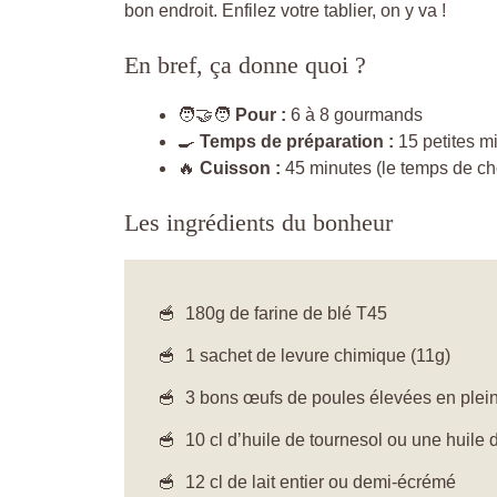
bon endroit. Enfilez votre tablier, on y va !
En bref, ça donne quoi ?
🧑‍🤝‍🧑
Pour :
6 à 8 gourmands
🍳
Temps de préparation :
15 petites m
🔥
Cuisson :
45 minutes (le temps de choi
Les ingrédients du bonheur
180g de farine de blé T45
1 sachet de levure chimique (11g)
3 bons œufs de poules élevées en plein a
10 cl d’huile de tournesol ou une huile 
12 cl de lait entier ou demi-écrémé