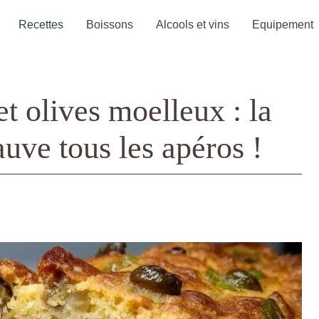
Recettes
Boissons
Alcools et vins
Equipement
t olives moelleux : la
auve tous les apéros !