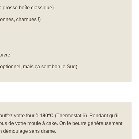
a grosse boîte classique)
bonnes, charnues !)
oivre
(optionnel, mais ça sent bon le Sud)
uffez votre four à
180°C
(Thermostat 6). Pendant qu’il
ous de votre moule à cake. On le beurre généreusement
d’un démoulage sans drame.