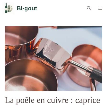
Aller
Bi-gout
Me
au
contenu
La poêle en cuivre : caprice