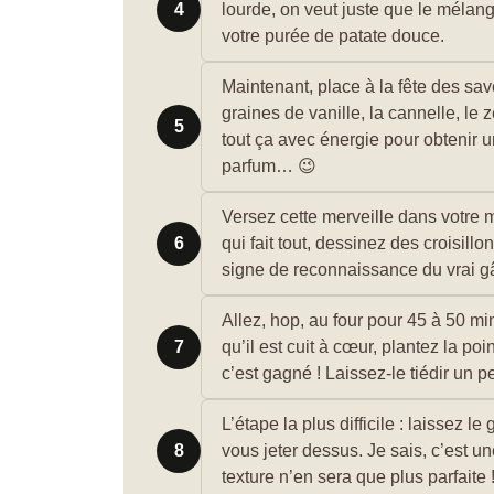
4
lourde, on veut juste que le mélan
votre purée de patate douce.
Maintenant, place à la fête des saveu
graines de vanille, la cannelle, le 
5
tout ça avec énergie pour obtenir 
parfum… 😉
Versez cette merveille dans votre mo
6
qui fait tout, dessinez des croisill
signe de reconnaissance du vrai gâ
Allez, hop, au four pour 45 à 50 min
7
qu’il est cuit à cœur, plantez la poi
c’est gagné ! Laissez-le tiédir un
L’étape la plus difficile : laissez l
8
vous jeter dessus. Je sais, c’est un
texture n’en sera que plus parfaite 