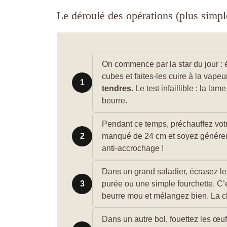
Le déroulé des opérations (plus simp
On commence par la star du jour : 
cubes et faites-les cuire à la vape
1
tendres
. Le test infaillible : la 
beurre.
Pendant ce temps, préchauffez votr
2
manqué de 24 cm et soyez généreux 
anti-accrochage !
Dans un grand saladier, écrasez l
3
purée ou une simple fourchette. C’e
beurre mou et mélangez bien. La chal
Dans un autre bol, fouettez les œufs