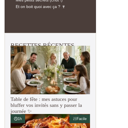
Et on boit quoi avec ça ? 🍷
RECETTES RÉCENTES
Table de fête : mes astuces pour
bluffer vos invités sans y passer la
journée ✨
1h
Facile