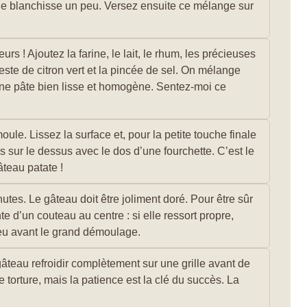
ge blanchisse un peu. Versez ensuite ce mélange sur
rs ! Ajoutez la farine, le lait, le rhum, les précieuses
zeste de citron vert et la pincée de sel. On mélange
une pâte bien lisse et homogène. Sentez-moi ce
ule. Lissez la surface et, pour la petite touche finale
ons sur le dessus avec le dos d’une fourchette. C’est le
teau patate !
utes. Le gâteau doit être joliment doré. Pour être sûr
nte d’un couteau au centre : si elle ressort propre,
 peu avant le grand démoulage.
e gâteau refroidir complètement sur une grille avant de
e torture, mais la patience est la clé du succès. La
!