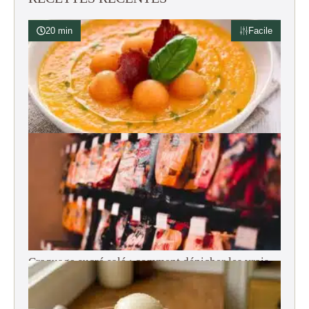
20 min
Facile
Soupe de melon glacée au basilic
Craquage sucré salé : comment dénicher les vrais
snacks américains en France ?