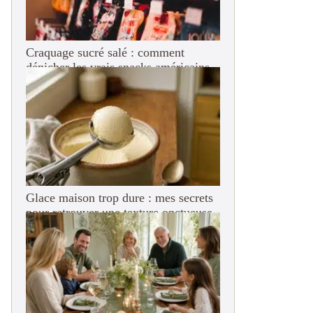
Craquage sucré salé : comment
dénicher les vrais snacks américains
en France ?
Glace maison trop dure : mes secrets
pour retrouver une texture onctueuse
(adieu le bloc de béton !)