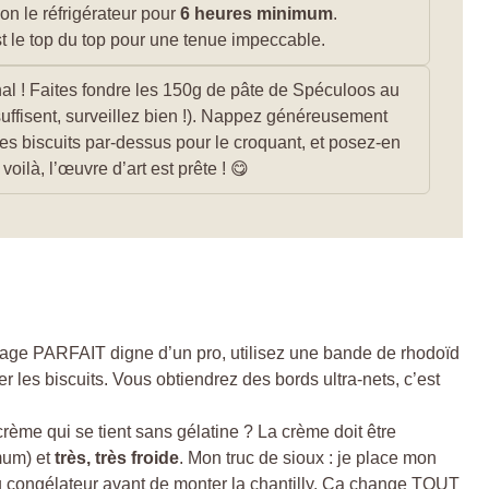
ion le réfrigérateur pour
6 heures minimum
.
st le top du top pour une tenue impeccable.
inal ! Faites fondre les 150g de pâte de Spéculoos au
ffisent, surveillez bien !). Nappez généreusement
s biscuits par-dessus pour le croquant, et posez-en
voilà, l’œuvre d’art est prête ! 😋
ge PARFAIT digne d’un pro, utilisez une bande de rhodoïd
er les biscuits. Vous obtiendrez des bords ultra-nets, c’est
rème qui se tient sans gélatine ? La crème doit être
mum) et
très, très froide
. Mon truc de sioux : je place mon
au congélateur avant de monter la chantilly. Ça change TOUT