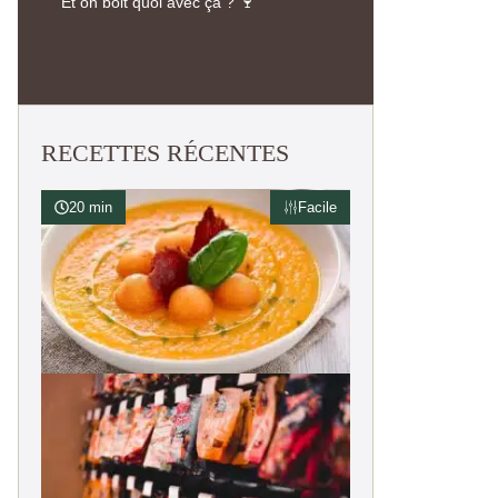
Et on boit quoi avec ça ? 🍷
RECETTES RÉCENTES
20 min
Facile
Soupe de melon glacée au basilic