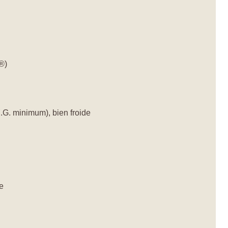
®)
.G. minimum), bien froide
de