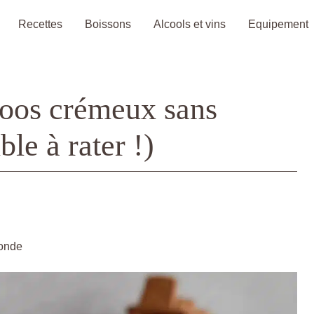
Recettes
Boissons
Alcools et vins
Equipement
oos crémeux sans
ble à rater !)
monde